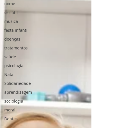
nome
ser útil
música
festa infantil
doenças
tratamentos
saúde
psicologia
Natal
Solidariedade
aprendizagem
sociologia
moral
Dentes