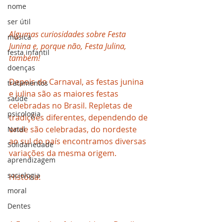
nome
ser útil
Algumas curiosidades sobre Festa 
música
Junina e, porque não, Festa Julina, 
festa infantil
também!
doenças
Depois do Carnaval, as festas junina 
tratamentos
e julina são as maiores festas 
saúde
celebradas no Brasil. Repletas de 
psicologia
tradições diferentes, dependendo de 
onde são celebradas, do nordeste 
Natal
ao sul do país encontramos diversas 
Solidariedade
variações da mesma origem.  
aprendizagem
sociologia
História:
moral
Dentes