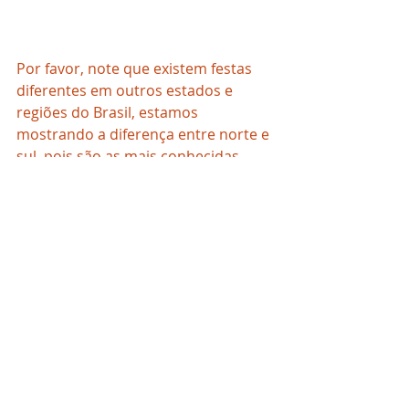
Por favor, note que existem festas 
diferentes em outros estados e 
regiões do Brasil, estamos 
mostrando a diferença entre norte e 
sul, pois são as mais conhecidas.
Outros itens típicos das festividades 
juninas e julinas são:
Brincadeiras - cadeia, pau de sebo, 
derruba latas, corrida do saco, 
bingo, etc.
Comidas - milho cozido, pipoca, 
canjica, pamonha, paçoca, pinhão, e 
muito mais.
Bebidas: quentão, vinho quente, 