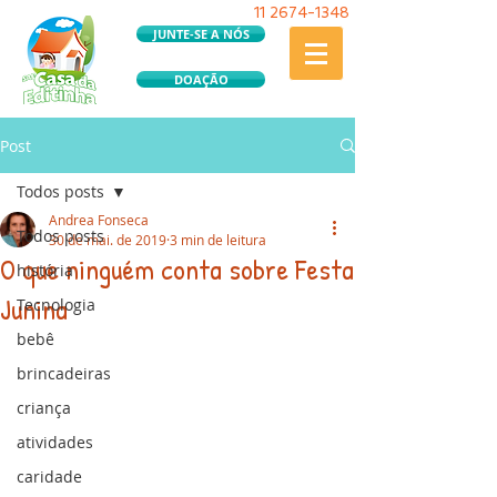
11
2674-1348
JUNTE-SE A NÓS
DOAÇÃO
Post
Todos posts
Andrea Fonseca
Todos posts
30 de mai. de 2019
3 min de leitura
O que ninguém conta sobre Festa
história
Junina
Tecnologia
bebê
brincadeiras
criança
atividades
caridade